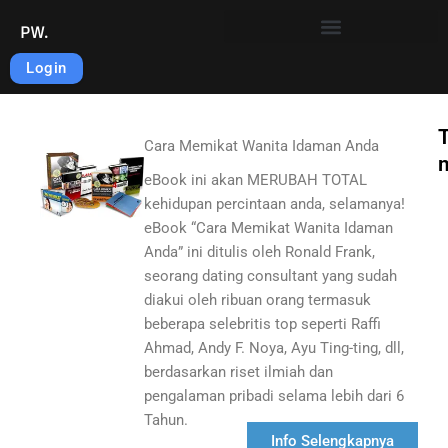
Skip
PW.
to
content
Login
T
Cara Memikat Wanita Idaman Anda
eBook ini akan MERUBAH TOTAL
kehidupan percintaan anda, selamanya!
eBook “Cara Memikat Wanita Idaman
Anda” ini ditulis oleh Ronald Frank,
seorang dating consultant yang sudah
diakui oleh ribuan orang termasuk
beberapa selebritis top seperti Raffi
Ahmad, Andy F. Noya, Ayu Ting-ting, dll,
berdasarkan riset ilmiah dan
pengalaman pribadi selama lebih dari 6
Tahun.
Info Selengkapnya